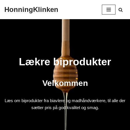
HonningKlinken
Spring
til
indhold
Lækre biprodukter
Velkommen
Læs om biprodukter fra biavlere og madhåndværkere, til alle der
sætter pris på god kvalitet og smag.